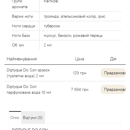
Групи
Квіткові
Alexandre Barthet
ароматів
Верхні ноти
троянда, апельсиновий колір, ірис
Alexandre J
Ноти сердця
тубероза
Ноти бази
мускус, бензоїн, рожевий перець
Alfred Dunhill
Об `єм
2 мл
Alyson Oldoini
Найменування
Ціна
Дія
Alyssa Ashley
Diptyque Do Son зразок
129
грн
Предзамовле
(туалетна вода) 2 мл
American Crew
Diptyque Do Son
7 694
грн
Предзамовле
парфумована вода 10 мл
Amouage
Amouroud
Опис
Відгуки (0)
Andre L'Arom