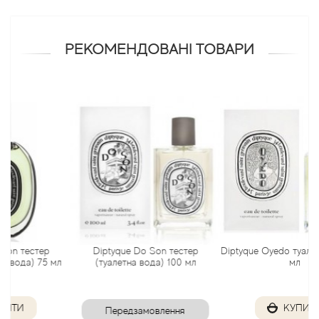
Antonio Visconti
РЕКОМЕНДОВАНІ ТОВАРИ
Aquolina
Arabesque Perfumes
Arabiyat
Aramis
Ariana Grande
Armaf
стер
Diptyque Do Son тестер
Diptyque Oyedo туалетна вод
) 75 мл
(туалетна вода) 100 мл
мл
Armand Basi
КУПИТИ
Передзамовлення