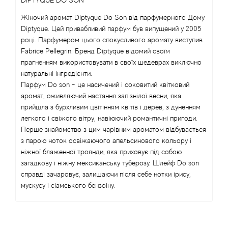
DIPTYQUE DO SON
Angel Schlesser
Жіночий аромат Diptyque Do Son від парфумерного Дому
Diptyque. Цей привабливий парфум був випущений у 2005
році. Парфумером цього спокусливого аромату виступив
Anima Mundi
Fabrice Pellegrin. Бренд Diptyque відомий своїм
прагненням використовувати в своїх шедеврах виключно
Anna Sui
натуральні інгредієнти.
Парфум Do son - це насичений і соковитий квітковий
Annayake
аромат, оживляючий настання запізнілої весни, яка
прийшла з бурхливим цвітінням квітів і дерев, з дуненням
легкого і свіжого вітру, навіюючий романтичні пригоди.
Anne Fontaine
Перше знайомство з цим чарівним ароматом відбувається
з парою ноток освіжаючого апельсинового кольору і
Annick Goutal
ніжної блаженної троянди, яка приховує під собою
загадкову і ніжну мексиканську туберозу. Шлейф Do son
Antonia's Flowers
справді зачаровує, залишаючи після себе нотки ірису,
мускусу і сіамського бензоіну.
Antonio Banderas
Antonio Puig