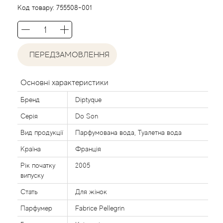
Agent Provocateur
Код товару:
755508-001
Agonist
ПЕРЕДЗАМОВЛЕННЯ
Aigner
Aj Arabia (Widian)
Основні характеристики
Бренд
Diptyque
Ajmal
Серія
Do Son
Al Haramain
Вид продукції
Парфумована вода, Туалетна вода
Країна
Франція
Al Jazeera
Рік початку
2005
випуску
Alaia Paris
Стать
Для жінок
Парфумер
Fabrice Pellegrin
Alexander McQueen