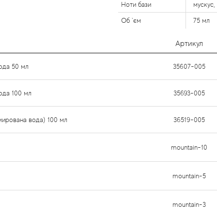
Ноти бази
мускус,
Об `єм
75 мл
Артикул
ода 50 мл
35607-005
ода 100 мл
35693-005
юмирована вода) 100 мл
36519-005
mountain-10
mountain-5
mountain-3