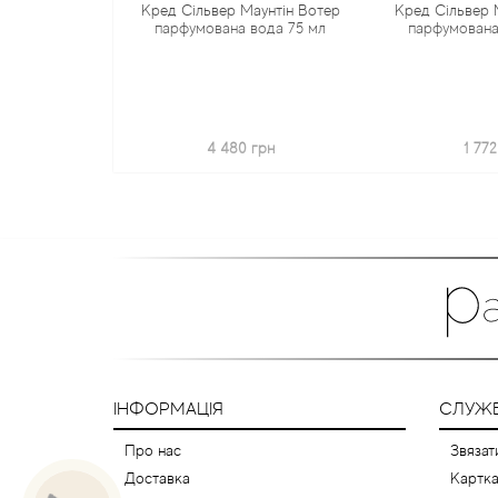
Кред Сільвер Маунтін Вотер
Кред Сільвер 
парфумована вода 75 мл
парфумована
4 480 грн
1 772
ІНФОРМАЦІЯ
СЛУЖБ
Про нас
Звязат
Доставка
Картка