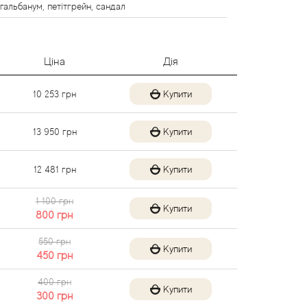
 гальбанум, петітгрейн, сандал
Ціна
Дія
10 253
грн
Купити
13 950
грн
Купити
12 481
грн
Купити
1 100 грн
Купити
800
грн
550 грн
Купити
450
грн
400 грн
Купити
300
грн