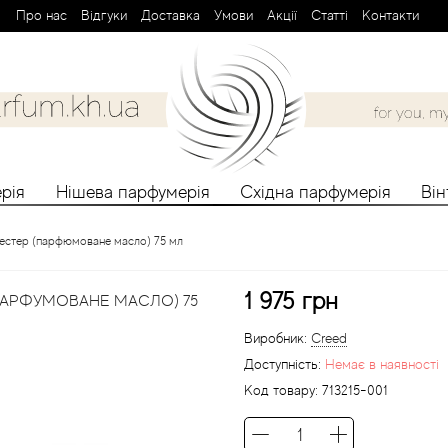
Про нас
Вiдгуки
Доставка
Умови
Aкції
Cтатті
Контакти
рія
Нішева парфумерія
Східна парфумерія
Ві
тестер (парфюмоване масло) 75 мл
1 975 грн
(ПАРФУМОВАНЕ МАСЛО) 75
Виробник:
Creed
Доступність:
Немає в наявності
Код товару:
713215-001