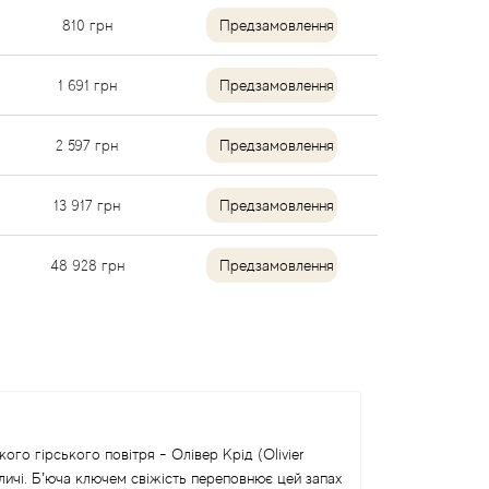
810
грн
Предзамовлення
1 691
грн
Предзамовлення
2 597
грн
Предзамовлення
13 917
грн
Предзамовлення
48 928
грн
Предзамовлення
ого гірського повітря - Олівер Крід (Olivier
еличі. Б’юча ключем свіжість переповнює цей запах