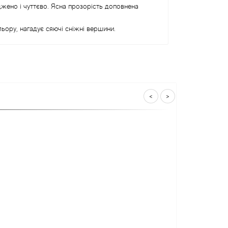
джено і чуттєво. Ясна прозорість доповнена
льору, нагадує сяючі сніжні вершини.
<
>