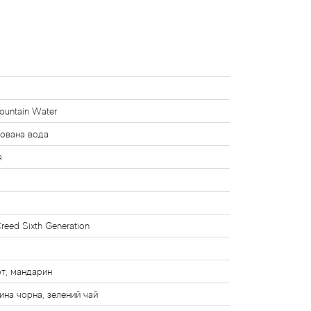
Mountain Water
ована вода
я
Creed Sixth Generation
т, мандарин
на чорна, зелений чай