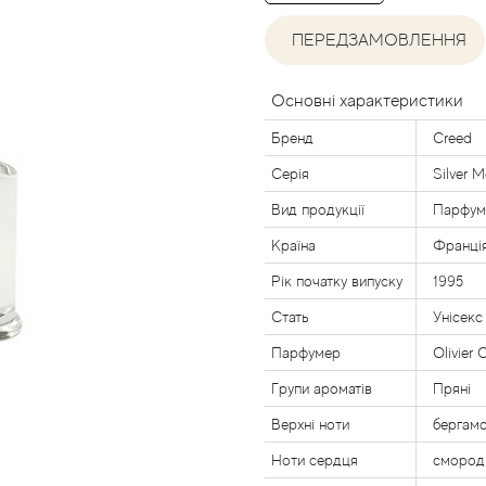
ПЕРЕДЗАМОВЛЕННЯ
Основні характеристики
Бренд
Creed
Серія
Silver 
Вид продукції
Парфум
Країна
Франці
Рік початку випуску
1995
Стать
Унісекс
Парфумер
Olivier 
Групи ароматів
Пряні
Верхні ноти
бергамо
Ноти сердця
смороди