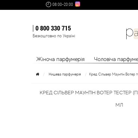
08:00-20:00
0 800 330 715
Безкоштовно по Україні
Жіноча парфумерія
Чоловіча парфуме
Нишева парфумерія
Кред Сільвер Маунтін Вотер 
КРЕД СІЛЬВЕР МАУНТІН ВОТЕР ТЕСТЕР 
МЛ