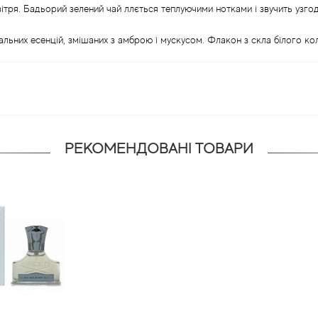
ітря. Бадьорий зелений чай ллється теплуючими нотками і звучить узго
ральних есенцій, змішаних з амброю і мускусом. Флакон з скла білого ко
РЕКОМЕНДОВАНІ ТОВАРИ