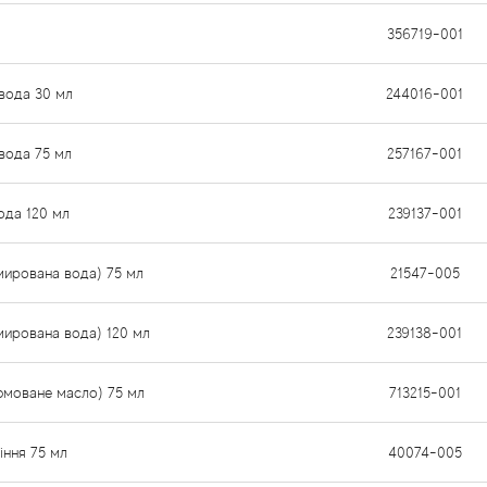
356719-001
вода 30 мл
244016-001
вода 75 мл
257167-001
ода 120 мл
239137-001
мирована вода) 75 мл
21547-005
мирована вода) 120 мл
239138-001
юмоване масло) 75 мл
713215-001
іння 75 мл
40074-005