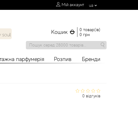
Мій аккаунт
ua
0 товар(ів)
Кошик
0 грн
нтажна парфумерія
Розпив
Бренди
0 відгуків