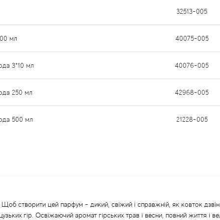
32513-005
200 мл
40075-005
ода 3*10 мл
40076-005
ода 250 мл
42968-005
вода 500 мл
21228-005
 Щоб створити цей парфум - дикий, свіжий і справжній, як ковток дзвінк
цузьких гір. Освіжаючий аромат гірських трав і весни, повний життя і в