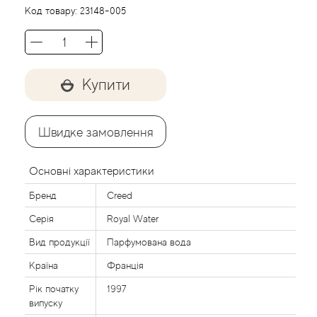
Agent Provocateur
Код товару:
23148-005
Agonist
Aigner
Купити
Aj Arabia (Widian)
Швидке замовлення
Ajmal
Основні характеристики
Al Haramain
Бренд
Creed
Серія
Royal Water
Al Jazeera
Вид продукції
Парфумована вода
Alaia Paris
Країна
Франція
Рік початку
1997
Alexander McQueen
випуску