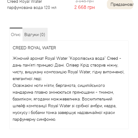
3 045 грн
Creed Royal Water
Предзамовле
2 668
грн
парфумована вода 120 мл
Angel Schlesser
Anima Mundi
Опис
Відгуки (0)
Anna Sui
CREED ROYAL WATER
Annayake
Жіночий аромат Royal Water "Королівська вода" Creed -
дань пам'яті принцесі Діані. Олівер Крід створив ніжну,
чисту, вишукану композицію Royal Water, гідну витонченої,
Anne Fontaine
елегантної леді.
Освіжаючі ноти м'яти, бергамота, сицилійського
Annick Goutal
мандарина плавно змінюються прянощами - тмином,
базиліком, ягодами можжевелника. Восхитительний
Antonia's Flowers
шлейф композиції Royal Water зі срібної амбри, кедра,
мускусу і бобами тонка завершує надзвичайної краси
парфумерну симфонію.
Antonio Banderas
Antonio Puig