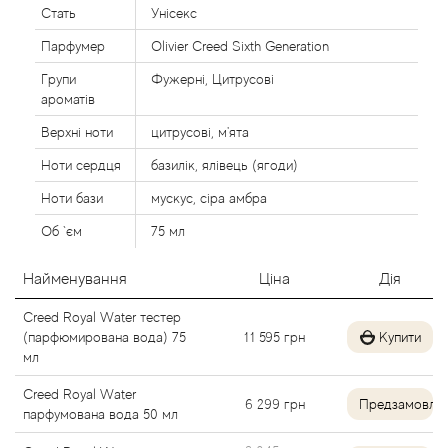
Стать
Унісекс
Alexandre Barthet
Парфумер
Olivier Creed Sixth Generation
Alexandre J
Групи
Фужерні, Цитрусові
ароматів
Alfred Dunhill
Верхні ноти
цитрусові, м'ята
Ноти сердця
базилік, ялівець (ягоди)
Alyson Oldoini
Ноти бази
мускус, сіра амбра
Alyssa Ashley
Об `єм
75 мл
American Crew
Найменування
Ціна
Дія
Creed Royal Water тестер
Amouage
(парфюмирована вода) 75
11 595
грн
Купити
мл
Amouroud
Creed Royal Water
6 299
грн
Предзамовле
парфумована вода 50 мл
Andre L'Arom