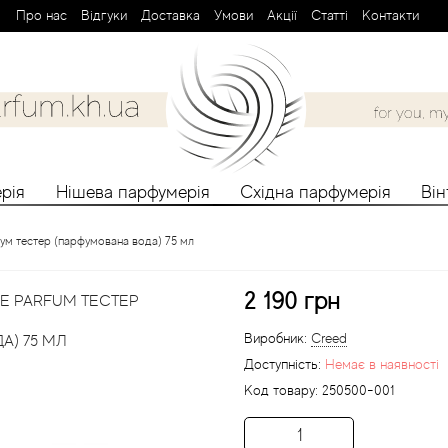
Про нас
Вiдгуки
Доставка
Умови
Aкції
Cтатті
Контакти
рія
Нішева парфумерія
Східна парфумерія
Ві
рфум тестер (парфумована вода) 75 мл
2 190 грн
DE PARFUM ТЕСТЕР
Виробник:
Creed
) 75 МЛ
Доступність:
Немає в наявності
Код товару:
250500-001