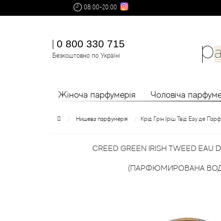
08:00-20:00
0 800 330 715
Безкоштовно по Україні
Жіноча парфумерія
Чоловіча парфуме
Нишева парфумерія
Крід Грін Іріш Твід Еау де Па
CREED GREEN IRISH TWEED EAU 
(ПАРФЮМИРОВАНА ВОДА