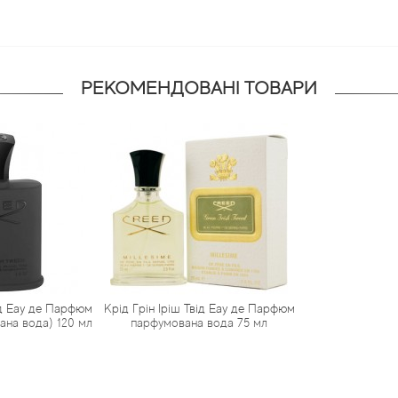
РЕКОМЕНДОВАНІ ТОВАРИ
ід Еау де Парфюм
Крід Грін Іріш Твід Еау де Парфюм
ана вода) 120 мл
парфумована вода 75 мл