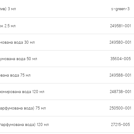
пив) 3 мл
s-green-3
ок 2.5 мл
249581-001
умована вода 30 мл
249580-001
фумована вода 50 мл
35604-005
ована вода 75 мл
249588-001
рфюмирована вода 120 мл
248738-001
(парфумована вода) 75 мл
250500-001
(парфумована вода) 120 мл
27215-005