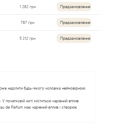
1 282
грн
Предзамовлення
787
грн
Предзамовлення
5 212
грн
Предзамовлення
 може наділити будь-якого чоловіка неймовірною
 У початковій ноті міститься чарівний вплив
 Eau de Parfum має чарівний вплив і створює