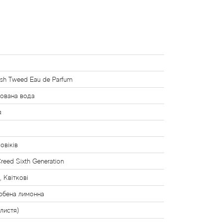
rish Tweed Eau de Parfum
ована вода
я
овіків
Creed Sixth Generation
, Квіткові
ербена лимонна
(листя)