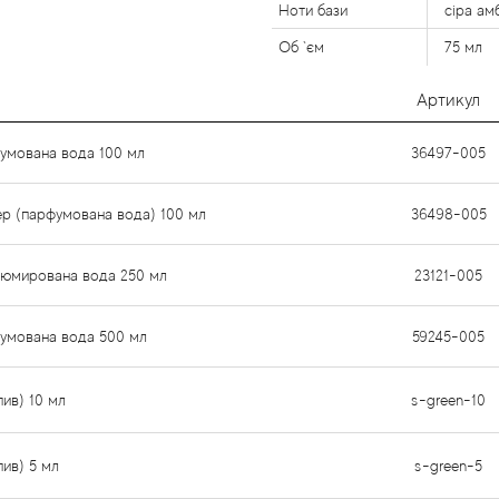
Ноти бази
сіра ам
Об `єм
75 мл
Артикул
фумована вода 100 мл
36497-005
тер (парфумована вода) 100 мл
36498-005
рфюмирована вода 250 мл
23121-005
фумована вода 500 мл
59245-005
пив) 10 мл
s-green-10
пив) 5 мл
s-green-5