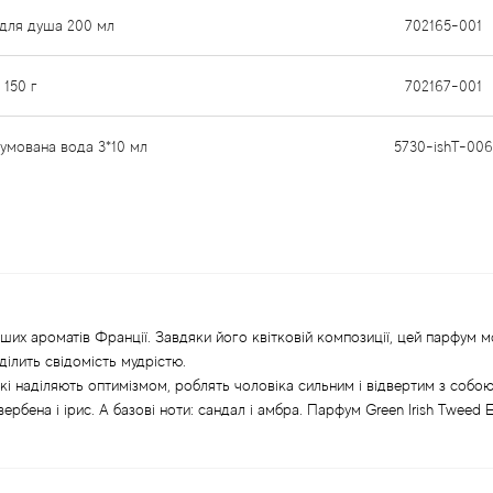
ь для душа 200 мл
702165-001
 150 г
702167-001
фумована вода 3*10 мл
5730-ishT-006
ніших ароматів Франції. Завдяки його квітковій композиції, цей парфум
ділить свідомість мудрістю.
кі наділяють оптимізмом, роблять чоловіка сильним і відвертим з собою.
ербена і ірис. А базові ноти: сандал і амбра. Парфум Green Irish Tweed