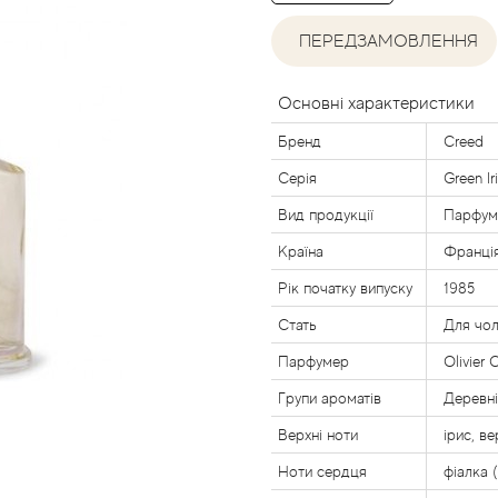
ПЕРЕДЗАМОВЛЕННЯ
Основні характеристики
Бренд
Creed
Серія
Green I
Вид продукції
Парфум
Країна
Франці
Рік початку випуску
1985
Стать
Для чол
Парфумер
Olivier 
Групи ароматів
Деревні
Верхні ноти
ірис, в
Ноти сердця
фіалка 