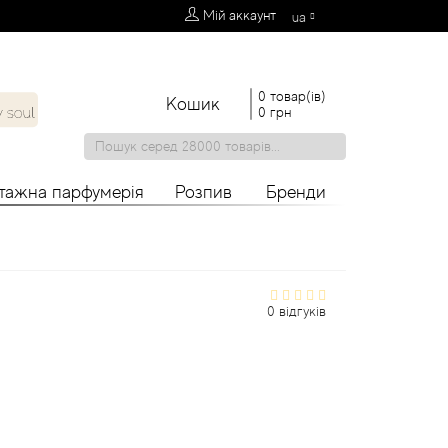
Мій аккаунт
ua
0 товар(ів)
Кошик
0 грн
нтажна парфумерія
Розпив
Бренди
0 відгуків