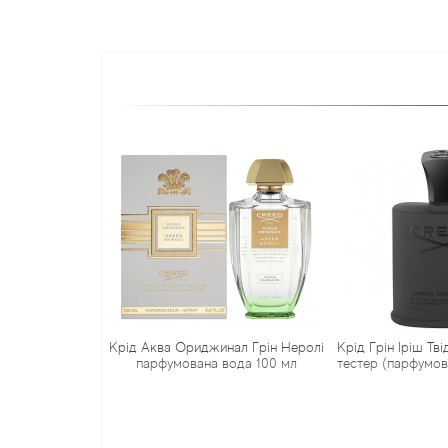
Крід Аква Ориджинал Грін Неролі
Крід Грін Іріш Тв
парфумована вода 100 мл
тестер (парфумов