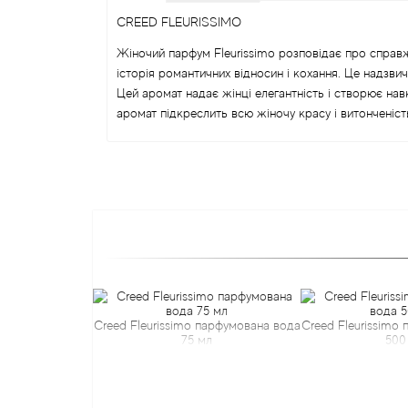
CREED FLEURISSIMO
Жіночий парфум Fleurissimo розповідає про справ
історія романтичних відносин і кохання. Це надзвич
Цей аромат надає жінці елегантність і створює навк
аромат підкреслить всю жіночу красу і витонченіст
Creed Fleurissimo парфумована вода
Creed Fleurissimo
75 мл
500