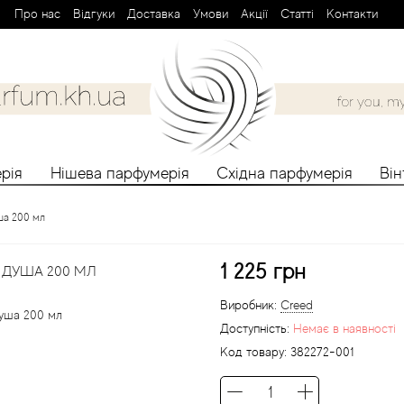
Про нас
Вiдгуки
Доставка
Умови
Aкції
Cтатті
Контакти
рія
Нішева парфумерія
Східна парфумерія
Ві
уша 200 мл
1 225 грн
 ДУША 200 МЛ
Виробник:
Creed
Доступність:
Немає в наявності
Код товару:
382272-001