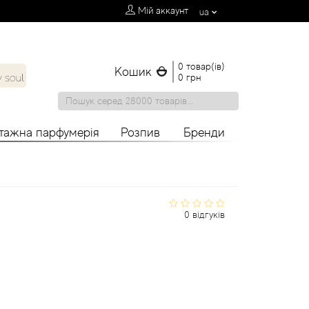
Мій аккаунт
ua
0 товар(ів)
Кошик
0 грн
нтажна парфумерія
Розпив
Бренди
0 відгуків