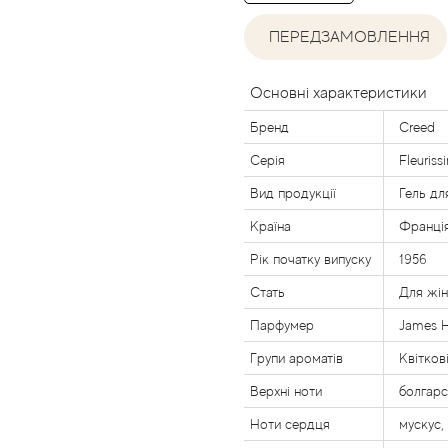
ПЕРЕДЗАМОВЛЕННЯ
Основні характеристики
Бренд
Creed
Серія
Fleuriss
Вид продукції
Гель дл
Країна
Франці
Рік початку випуску
1956
Стать
Для жі
Парфумер
James H
Групи ароматів
Квітков
Верхні ноти
болгарс
Ноти сердця
мускус,