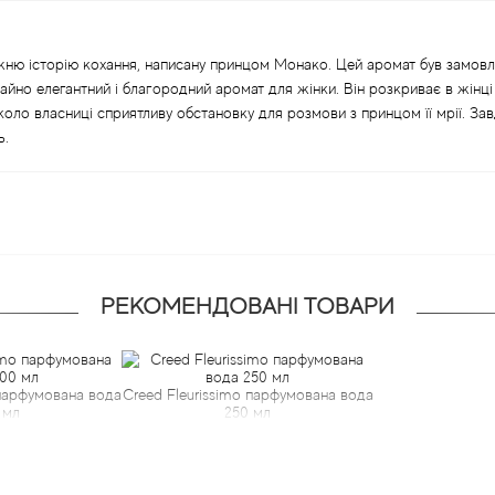
жню історію кохання, написану принцом Монако. Цей аромат був замов
айно елегантний і благородний аромат для жінки. Він розкриває в жінці 
оло власниці сприятливу обстановку для розмови з принцом її мрії. Завд
ь.
РЕКОМЕНДОВАНІ ТОВАРИ
 парфумована вода
Creed Fleurissimo парфумована вода
 мл
250 мл