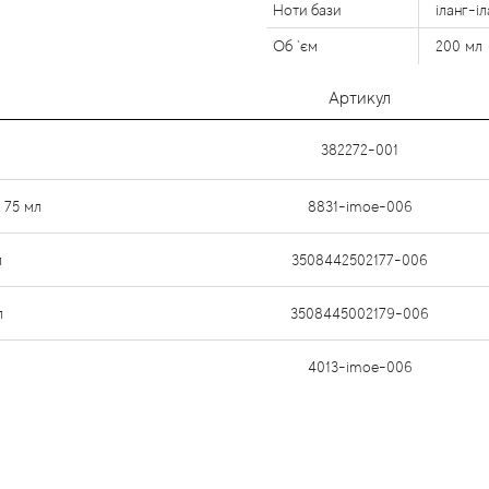
Ноти бази
іланг-іл
Об `єм
200 мл
Артикул
382272-001
 75 мл
8831-imoe-006
л
3508442502177-006
л
3508445002179-006
4013-imoe-006