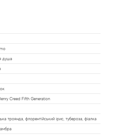
imo
я душа
я
нок
enry Creed Fifth Generation
і
ька троянда, флорентійський ірис, тубероза, фіалка
 амбра