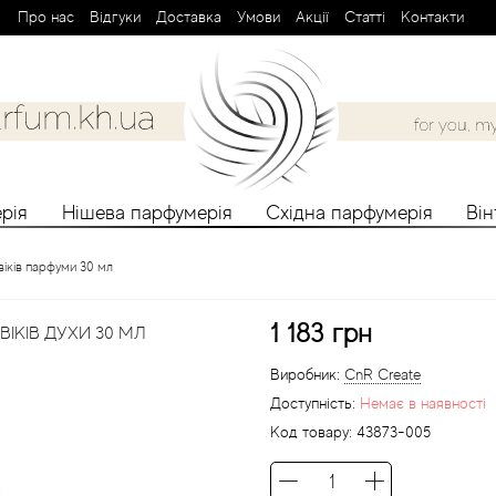
Про нас
Вiдгуки
Доставка
Умови
Aкції
Cтатті
Контакти
рія
Нішева парфумерія
Східна парфумерія
Ві
іків парфуми 30 мл
1 183 грн
ІКІВ ДУХИ 30 МЛ
Виробник:
CnR Create
Доступність:
Немає в наявності
Код товару:
43873-005