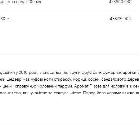
уалетна вода) 100 мл
473600-001
 30 мл
43873-005
ипущений у 2010 році, відноситься до групи фруктових фужерних ароматі
й шедевр має чудові ноти стираксу, кориці, сосни, сандалового дерев
цний і справжньо чоловічий парфум. Аромат Pisces для чоловіків є се
галантністю, вишуканістю та сексуальністю. Перед його чарами важко в