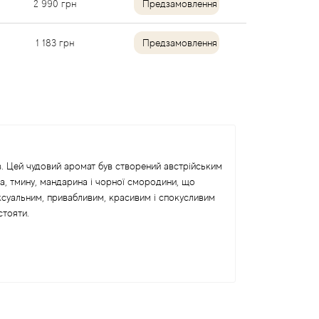
2 990
грн
Предзамовлення
1 183
грн
Предзамовлення
в. Цей чудовий аромат був створений австрійським
а, тмину, мандарина і чорної смородини, що
ксуальним, привабливим, красивим і спокусливим
стояти.