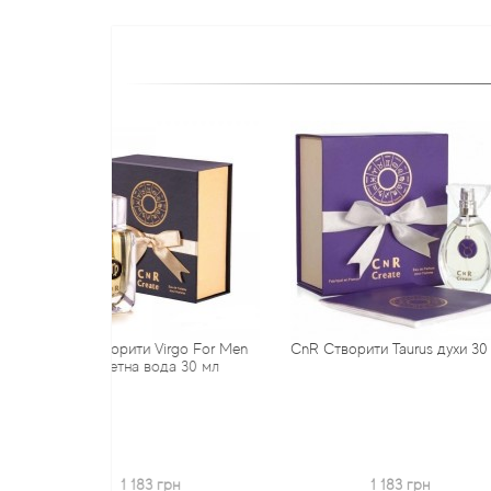
ити Virgo For Men
CnR Створити Taurus духи 30 мл
CnR Ство
на вода 30 мл
Чолов
1 183 грн
1 183 грн