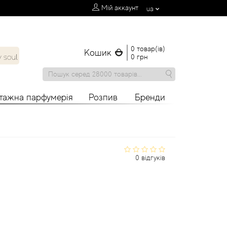
Мій аккаунт
ua
0 товар(ів)
Кошик
0 грн
нтажна парфумерія
Розпив
Бренди
0 відгуків