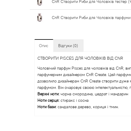
CnR Створити Риби для Чоловіків тестер (т
CnR Створити Риби для Чоловіків парфуми
Опис
Відгуки (0)
СТВОРИТИ PISCES ДЛЯ ЧОЛОВІКІВ ВІД CNR
Чоловічий парфум Pisces для чоловіків від CnR, в
парфумерним дизайнером CnR Create. Цей парфумни
дозволило дизайнерам CnR Create створити дуже мі
парфумом. Він очаровує своєю інтелектуальністю, 
Верхні ноти:
чорна смородина, цедрат і мандарин
Ноти серця:
стиракс і сосна
Ноти бази:
сандалове дерево, кориця і тмин.