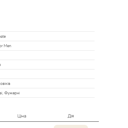
ate
for Men
я
овіків
і, Фужерні
Ціна
Дія