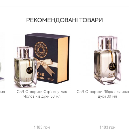
РЕКОМЕНДОВАНІ ТОВАРИ
рити Стрільця для
CnR Створити Лібра для чоловіків
CnR Створ
іків духи 30 мл
духи 30 мл
п
1 183 грн
1 183 грн