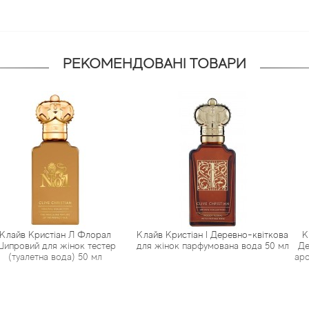
РЕКОМЕНДОВАНІ ТОВАРИ
стіан Л Флорал
Клайв Кристіан I Деревно-квіткова
Клайв Крист
ля жінок тестер
для жінок парфумована вода 50 мл
Деревний шкі
а вода) 50 мл
ароматом Oud