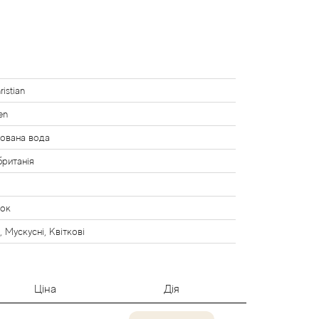
ristian
en
ована вода
ританія
нок
, Мускусні, Квіткові
Ціна
Дія