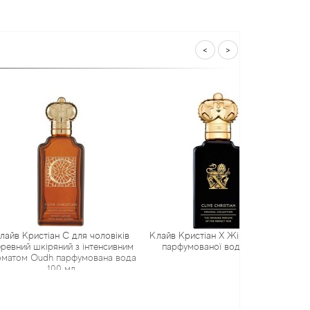
<
>
іан C для чоловіків
Клайв Кристіан X Жіноча версія
Клайв Крист
ряний з інтенсивним
парфумованої води 100 мл
парфумо
h парфумована вода
100 мл