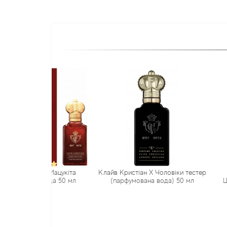
тіан Мацукіта
Клайв Кристіан Х Чоловіки тестер
Клайв Кри
а вода 50 мл
(парфумована вода) 50 мл
Шипровий д
(туалетн