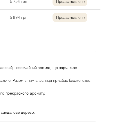
5 756
грн
Предзамовлення
5 894
грн
Предзамовлення
красивий, незвичайний аромат, що заряджає
 захоче. Разом з ним власниця придбає блаженство.
ого прекрасного аромату.
 і сандалове дерево.