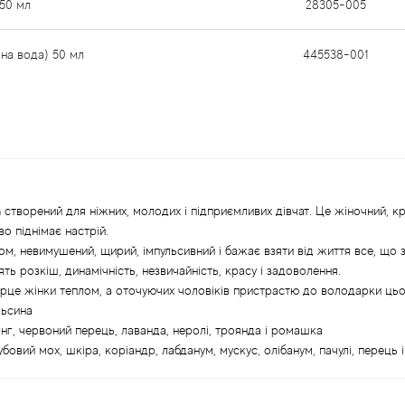
 50 мл
28305-005
на вода) 50 мл
445538-001
n створений для ніжних, молодих і підприємливих дівчат. Це жіночний, 
о піднімає настрій.
ом, невимушений, щирий, імпульсивний і бажає взяти від життя все, що
ть розкіш, динамічність, незвичайність, красу і задоволення.
рце жінки теплом, а оточуючих чоловіків пристрастю до володарки ць
льсина
ланг, червоний перець, лаванда, неролі, троянда і ромашка
убовий мох, шкіра, коріандр, лабданум, мускус, олібанум, пачулі, перець