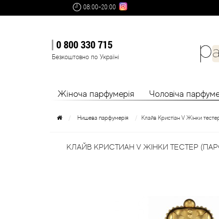
08:00-20:00
0 800 330 715
Безкоштовно по Україні
Жіноча парфумерія
Чоловіча парфуме
Нишева парфумерія
Клайв Кристіан V Жінки тесте
КЛАЙВ КРИСТИАН V ЖІНКИ ТЕСТЕР (ПА