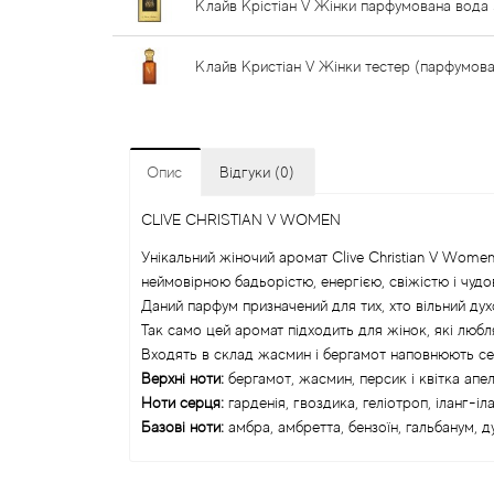
Клайв Крістіан V Жінки парфумована вода
Клайв Кристіан V Жінки тестер (парфумова
Опис
Відгуки (0)
CLIVE CHRISTIAN V WOMEN
Унікальний жіночий аромат Clive Christian V Wome
неймовірною бадьорістю, енергією, свіжістю і чудов
Даний парфум призначений для тих, хто вільний дух
Так само цей аромат підходить для жінок, які любля
Входять в склад жасмин і бергамот наповнюють се
Верхні ноти:
бергамот, жасмин, персик і квітка апе
Ноти серця:
гарденія, гвоздика, геліотроп, іланг-і
Базові ноти:
амбра, амбретта, бензоїн, гальбанум, д