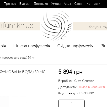
Про нас
Вiдгуки
Доставка
Умови
Aкції
Cтатті
Контакти
рія
Нішева парфумерія
Східна парфумерія
Ві
р (парфумована вода) 50 мл
5 894 грн
РФУМОВАНА ВОДА) 50 МЛ
Виробник:
Clive Christian
Доступність:
Немає в наявності
Код товару:
445538-001