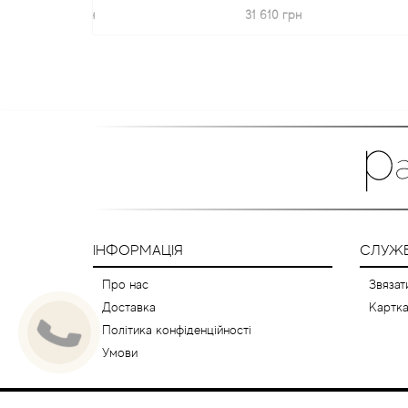
85 грн
31 610 грн
6 
ІНФОРМАЦІЯ
СЛУЖБ
Про нас
Звязат
Доставка
Картка
Політика конфіденційності
Умови