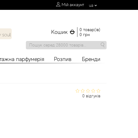
Мій аккаунт
ua
0 товар(ів)
Кошик
0 грн
нтажна парфумерія
Розпив
Бренди
0 відгуків