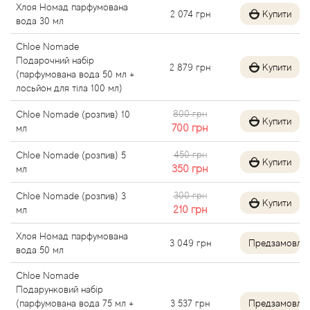
Хлоя Номад парфумована
2 074
грн
Купити
Alexandre Barthet
вода 30 мл
Chloe Nomade
Alexandre J
Подарочний набір
2 879
грн
Купити
(парфумована вода 50 мл +
Alfred Dunhill
лосьйон для тіла 100 мл)
800 грн
Chloe Nomade (розпив) 10
Alyson Oldoini
Купити
700
грн
мл
450 грн
Chloe Nomade (розпив) 5
Alyssa Ashley
Купити
350
грн
мл
American Crew
300 грн
Chloe Nomade (розпив) 3
Купити
210
грн
мл
Amouage
Хлоя Номад парфумована
3 049
грн
Предзамовле
вода 50 мл
Amouroud
Chloe Nomade
Подарунковий набір
Andre L'Arom
(парфумована вода 75 мл +
3 537
грн
Предзамовле