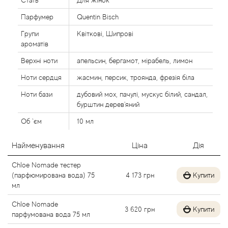
Стать
Для жінок
Agent Provocateur
Парфумер
Quentin Bisch
Agonist
Групи
Квіткові, Шипрові
ароматів
Aigner
Верхні ноти
апельсин, бергамот, мірабель, лимон
Ноти сердця
жасмин, персик, троянда, фрезія біла
Aj Arabia (Widian)
Ноти бази
дубовий мох, пачулі, мускус білий, сандал,
бурштин дерев'яний
Ajmal
Об `єм
10 мл
Al Haramain
Найменування
Ціна
Дія
Al Jazeera
Chloe Nomade тестер
(парфюмирована вода) 75
4 173
грн
Купити
мл
Alaia Paris
Chloe Nomade
3 620
грн
Купити
Alexander McQueen
парфумована вода 75 мл