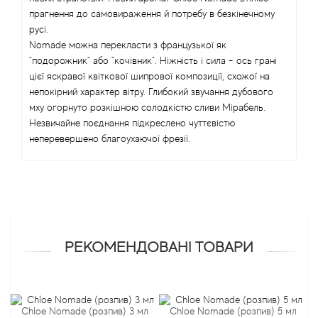
прагнення до самовираження й потребу в безкінечному
русі.
Antonio Visconti
Nomade можна перекласти з французької як
"подорожник" або "кочівник". Ніжність і сила - ось грані
Aquolina
цієї яскравої квіткової шипрової композиції, схожої на
непокірний характер вітру. Глибокий звучання дубового
Arabesque Perfumes
мху огорнуто розкішною солодкістю сливи Мірабель.
Незвичайне поєднання підкреслено чуттєвістю
неперевершено благоухаючої фрезії.
Arabiyat
Aramis
Ariana Grande
РЕКОМЕНДОВАНІ ТОВАРИ
Armaf
Armand Basi
Chloe Nomade (розпив) 3 мл
Chloe Nomade (розпив) 5 мл