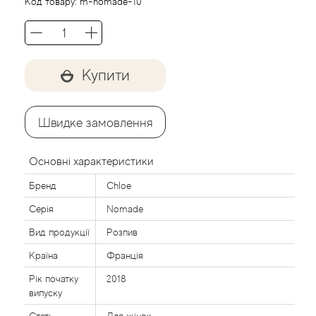
Acca Kappa
Cтатті
Код товару:
m-nomade-10
Acqua di Parma
Acqua di Sardegna
Купити
Adidas
Швидке замовлення
Aedes de Venustas
Основні характеристики
Aerin Lauder
Бренд
Chloe
Серія
Nomade
Affinessence
Вид продукції
Розпив
Afnan
Країна
Франція
Рік початку
2018
Agatha Ruiz de la Prada
випуску