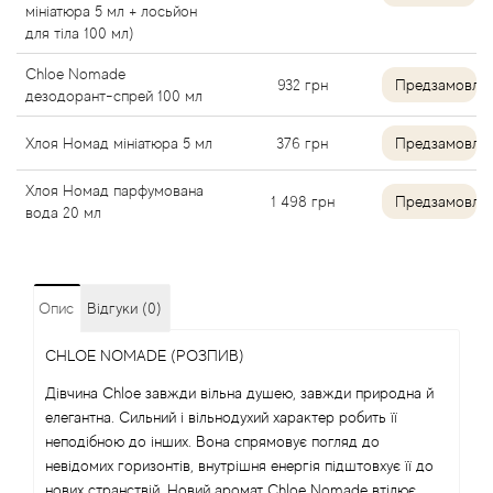
мініатюра 5 мл + лосьйон
для тіла 100 мл)
Angel Schlesser
Chloe Nomade
932
грн
Предзамовле
Anima Mundi
дезодорант-спрей 100 мл
Хлоя Номад мініатюра 5 мл
376
грн
Предзамовле
Anna Sui
Хлоя Номад парфумована
1 498
грн
Предзамовле
Annayake
вода 20 мл
Anne Fontaine
Опис
Відгуки (0)
Annick Goutal
CHLOE NOMADE (РОЗПИВ)
Antonia's Flowers
Дівчина Chloe завжди вільна душею, завжди природна й
елегантна. Сильний і вільнодухий характер робить її
Antonio Banderas
неподібною до інших. Вона спрямовує погляд до
невідомих горизонтів, внутрішня енергія підштовхує її до
Antonio Puig
нових странствій. Новий аромат Chloe Nomade втілює