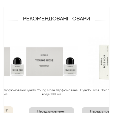
Antonio Visconti
РЕКОМЕНДОВАНІ ТОВАРИ
Aquolina
Arabesque Perfumes
Arabiyat
Aramis
Ariana Grande
Armaf
рфюмована
Byredo Young Rose парфюмована
Byredo Rose Noir пробник 2
вода 100 мл
Armand Basi
Передзамовлення
Передзамовлення