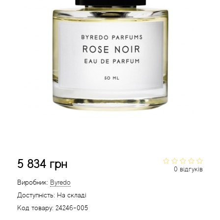
Acca Kappa
Cтатті
Acqua di Parma
Acqua di Sardegna
Adidas
Aedes de Venustas
Aerin Lauder
Affinessence
5 834 грн
0 відгуків
Afnan
Виробник:
Byredo
Доступність:
На складі
Agatha Ruiz de la Prada
Код товару:
24246-005