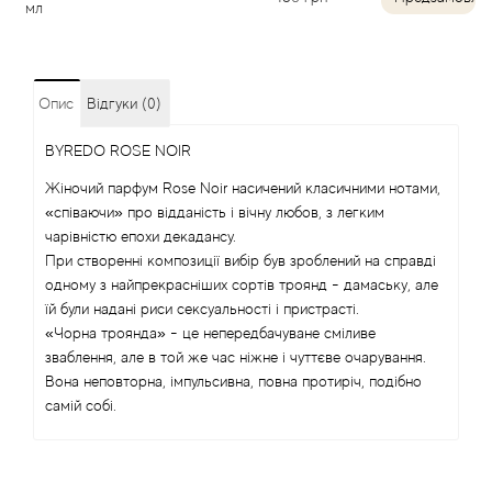
мл
Angel Schlesser
Anima Mundi
Опис
Відгуки (0)
Anna Sui
BYREDO ROSE NOIR
Жіночий парфум Rose Noir насичений класичними нотами,
Annayake
«співаючи» про відданість і вічну любов, з легким
чарівністю епохи декадансу.
Anne Fontaine
При створенні композиції вибір був зроблений на справді
одному з найпрекрасніших сортів троянд - дамаську, але
їй були надані риси сексуальності і пристрасті.
Annick Goutal
«Чорна троянда» - це непередбачуване сміливе
зваблення, але в той же час ніжне і чуттєве очарування.
Antonia's Flowers
Вона неповторна, імпульсивна, повна протиріч, подібно
самій собі.
Antonio Banderas
Antonio Puig