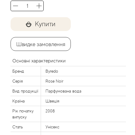
Agent Provocateur
Agonist
Купити
Aigner
Швидке замовлення
Aj Arabia (Widian)
Основні характеристики
Ajmal
Бренд
Byredo
Al Haramain
Серія
Rose Noir
Вид продукції
Парфумована вода
Al Jazeera
Країна
Швеція
Alaia Paris
Рік початку
2008
випуску
Alexander McQueen
Стать
Унісекс