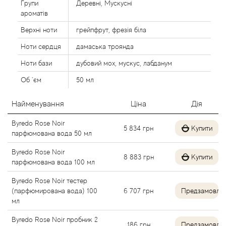
Групи
Деревні, Мускусні
Alexandre Barthet
ароматів
Верхні ноти
грейпфрут, фрезія біла
Alexandre J
Ноти сердця
дамаська троянда
Alfred Dunhill
Ноти бази
дубовий мох, мускус, лабданум
Об `єм
50 мл
Alyson Oldoini
Найменування
Ціна
Дія
Alyssa Ashley
Byredo Rose Noir
5 834
грн
Купити
парфюмована вода 50 мл
American Crew
Byredo Rose Noir
8 883
грн
Купити
парфюмована вода 100 мл
Amouage
Byredo Rose Noir тестер
(парфюмирована вода) 100
6 707
грн
Предзамовле
Amouroud
мл
Andre L'Arom
Byredo Rose Noir пробник 2
186
грн
Предзамовле