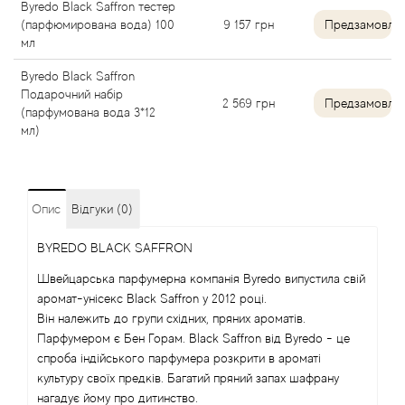
Byredo Black Saffron тестер
(парфюмирована вода) 100
9 157
грн
Предзамовле
Angel Schlesser
мл
Anima Mundi
Byredo Black Saffron
Подарочний набір
2 569
грн
Предзамовле
(парфумована вода 3*12
Anna Sui
мл)
Annayake
Опис
Відгуки (0)
Anne Fontaine
BYREDO BLACK SAFFRON
Annick Goutal
Швейцарська парфумерна компанія Byredo випустила свій
аромат-унісекс Black Saffron у 2012 році.
Antonia's Flowers
Він належить до групи східних, пряних ароматів.
Парфумером є Бен Горам. Black Saffron від Byredo - це
Antonio Banderas
спроба індійського парфумера розкрити в ароматі
культуру своїх предків. Багатий пряний запах шафрану
нагадує йому про дитинство.
Antonio Puig