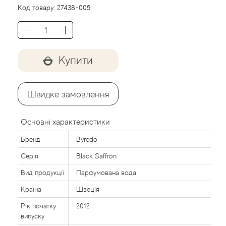
Agent Provocateur
Код товару:
27438-005
Agonist
Aigner
Купити
Aj Arabia (Widian)
Швидке замовлення
Ajmal
Основні характеристики
Al Haramain
Бренд
Byredo
Серія
Black Saffron
Al Jazeera
Вид продукції
Парфумована вода
Alaia Paris
Країна
Швеція
Рік початку
2012
Alexander McQueen
випуску