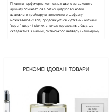
Пікантна парфумерна композиція цього загадкового
аромату починається з легкої цитрусової нотки
Antonio Visconti
азіатського грейпфрута, золотистого шафрану і
можжевелових ягід, продовжується чуттєвими нотками
Aquolina
"серця" шкіри і фіалки, а також переходить в базу, що
складається з малини, гаїтянського ветіверу і кашмерану.
Arabesque Perfumes
Arabiyat
Aramis
РЕКОМЕНДОВАНІ ТОВАРИ
Ariana Grande
Armaf
Armand Basi