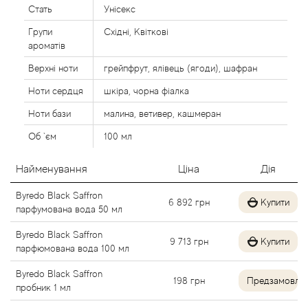
Стать
Унісекс
Alexandre Barthet
Групи
Східні, Квіткові
ароматів
Alexandre J
Верхні ноти
грейпфрут, ялівець (ягоди), шафран
Alfred Dunhill
Ноти сердця
шкіра, чорна фіалка
Ноти бази
малина, ветивер, кашмеран
Alyson Oldoini
Об `єм
100 мл
Alyssa Ashley
Найменування
Ціна
Дія
American Crew
Byredo Black Saffron
6 892
грн
Купити
парфумована вода 50 мл
Amouage
Byredo Black Saffron
9 713
грн
Купити
парфюмована вода 100 мл
Amouroud
Byredo Black Saffron
198
грн
Предзамовле
пробник 1 мл
Andre L'Arom