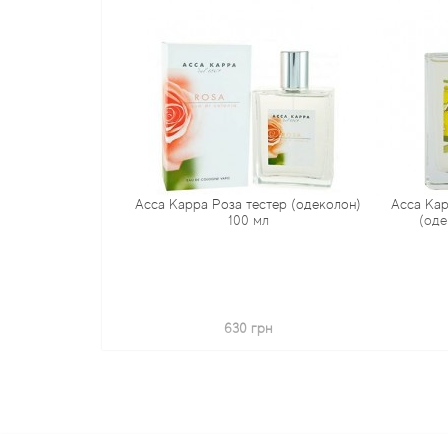
ior d'Aqua
Acca Kappa Роза тестер (одеколон)
Acca Kappa M
вода 50 мл
100 мл
(одеколо
грн
630 грн
630