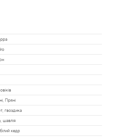
appa
ro
он
овіків
ні, Пряні
т, гвоздика
, шавлія
 білий кедр