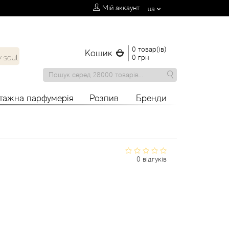
Мій аккаунт
ua
0 товар(ів)
Кошик
0 грн
нтажна парфумерія
Розпив
Бренди
0 відгуків