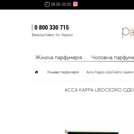
08:00-20:00
0 800 330 715
Безкоштовно по Україні
Жіноча парфумерія
Чоловіча парфуме
Нишева парфумерія
Acca Kappa LiboCedro одекол
ACCA KAPPA LIBOCEDRO ОДЕ