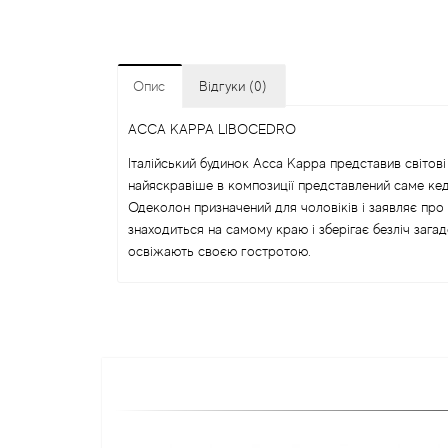
Опис
Відгуки (0)
ACCA KAPPA LIBOCEDRO
Італійський будинок Acca Kappa представив світов
найяскравіше в композиції представлений саме кед
Одеколон призначений для чоловіків і заявляє про с
знаходиться на самому краю і зберігає безліч зага
освіжають своєю гостротою.