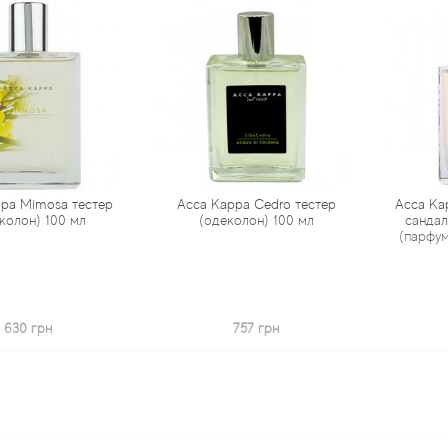
imosa тестер
Acca Kappa Cedro тестер
Acca Kappa Ч
н) 100 мл
(одеколон) 100 мл
сандалове 
(парфумован
 грн
757 грн
1 1