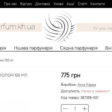
Про нас
Вiдгуки
Доставка
Умови
Aкції
Cтатті
Контакти
рія
Нішева парфумерія
Східна парфумерія
Ві
он 100 мл
775 грн
КОЛОН 100 МЛ
Виробник:
Acca Kappa
Доступність:
Немає в наявності
Код товару:
387358-001