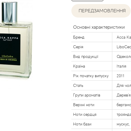
ПЕРЕДЗАМОВЛЕННЯ
Основні характеристики
Бренд
Acca K
Серія
LiboCed
Вид продукції
Одекол
Країна
Італія
Рік початку випуску
2011
Стать
Для чол
Групи ароматів
Дерев'я
Верхні ноти
бергамо
Ноти сердця
троянда
Ноти бази
мускус,