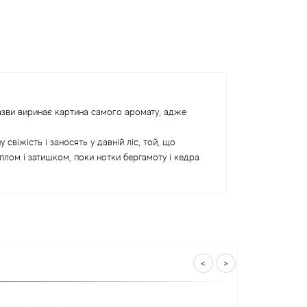
назви виринає картина самого аромату, адже
віжість і заносять у давній ліс, той, що
еплом і затишком, поки нотки бергамоту і кедра
<
>