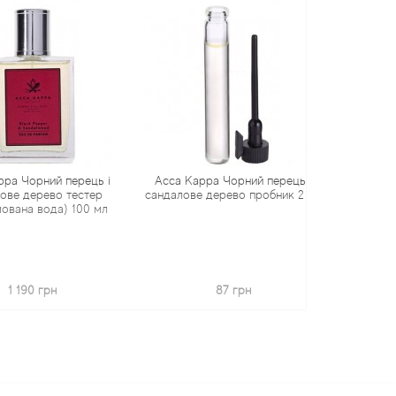
орний перець і
Acca Kappa Чорний перець і
Acca Kappa G
дерево тестер
сандалове дерево пробник 2 мл
набір (одеколо
а вода) 100 мл
душ
90 грн
87 грн
1 