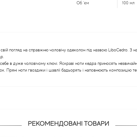
Об `єм
100 мл
і свій погляд на справжню чоловічу одеколон під назвою LiboCedro. З 
р.
ебе в дуже чоловічому ключі. Яскраві ноти кедра приносять незвичайну с
док. Пряні ноти гвоздики і шавлії бадьорять і наповнюють композицію т
РЕКОМЕНДОВАНІ ТОВАРИ