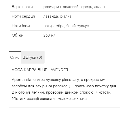
Alexandre Barthet
Верхні ноти
розмарин, рожевий перець, ладан
Ноти сердця
лаванда, фіалка
Alexandre J
Ноти бази
ноти, амбра, білий мускус.
Об `єм
250 мл
Alfred Dunhill
Alyson Oldoini
Опис
Відгуки (0)
Alyssa Ashley
ACCA KAPPA BLUE LAVENDER
Аромат відновлює душевну рівновагу, є прекрасним
American Crew
засобом для вечірньої релаксації і приємного початку дня.
Він оточує легким, прозорим димком спокою і чистоти.
Amouage
Містить есенції лаванди і можжевельника.
Amouroud
Andre L'Arom