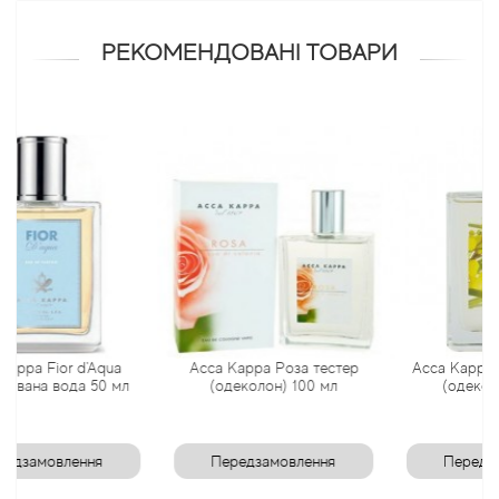
Angel Schlesser
РЕКОМЕНДОВАНІ ТОВАРИ
Anima Mundi
Anna Sui
Annayake
Anne Fontaine
Annick Goutal
ior d'Aqua
Acca Kappa Роза тестер
Acca Kappa Mimosa 
Antonia's Flowers
вода 50 мл
(одеколон) 100 мл
(одеколон) 100
Antonio Banderas
влення
Передзамовлення
Передзамовлен
Antonio Puig