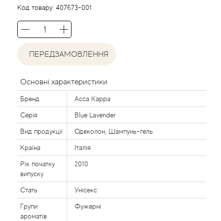
Agent Provocateur
Код товару:
407673-001
Agonist
ПЕРЕДЗАМОВЛЕННЯ
Aigner
Aj Arabia (Widian)
Основні характеристики
Бренд
Acca Kappa
Ajmal
Серія
Blue Lavender
Al Haramain
Вид продукції
Одеколон, Шампунь-гель
Країна
Італія
Al Jazeera
Рік початку
2010
випуску
Alaia Paris
Стать
Унісекс
Групи
Фужерні
Alexander McQueen
ароматів