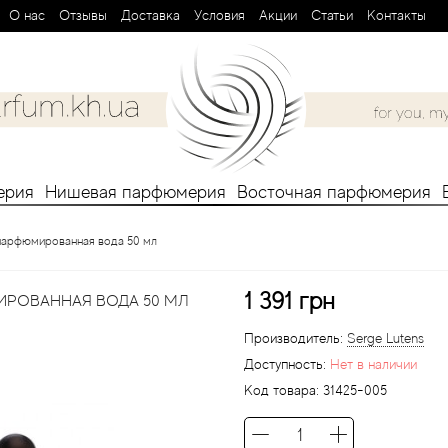
О нас
Отзывы
Доставка
Условия
Aкции
Статьи
Контакты
ерия
Нишевая парфюмерия
Восточная парфюмерия
u парфюмированная вода 50 мл
1 391 грн
ИРОВАННАЯ ВОДА 50 МЛ
Производитель:
Serge Lutens
Доступность:
Нет в наличии
Код товара:
31425-005