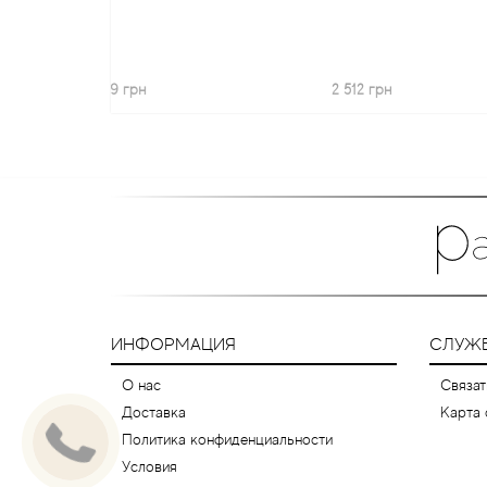
469 грн
2 512 грн
1
ИНФОРМАЦИЯ
СЛУЖ
О нас
Связат
Доставка
Карта 
Политика конфиденциальности
Условия