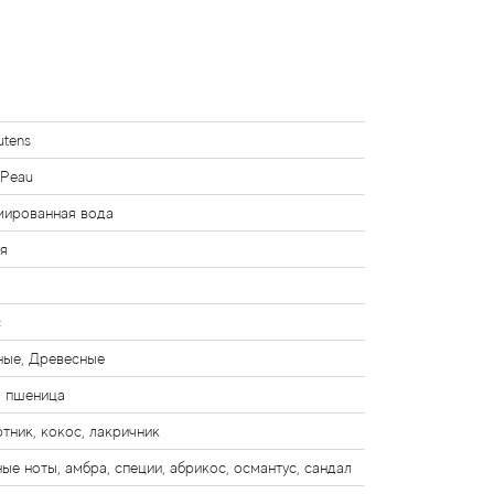
utens
 Peau
ированная вода
я
с
ные, Древесные
, пшеница
тник, кокос, лакричник
ые ноты, амбра, специи, абрикос, османтус, сандал