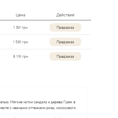
Цена
Действие
1 391
грн
Предзаказ
1 536
грн
Предзаказ
8 116
грн
Предзаказ
алью. Мягкие нотки сандала и дерева Гуаяк в
вместе с нежными оттенками розы, кокосового