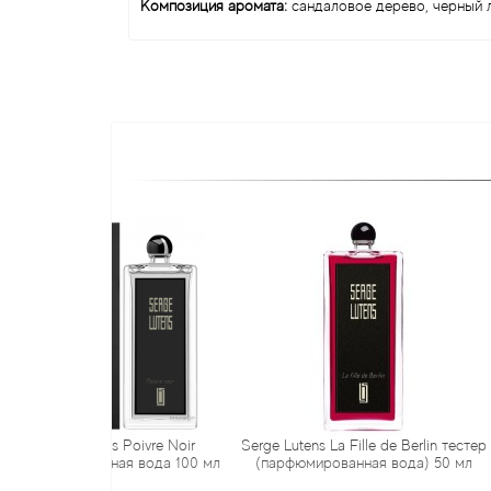
Композиция аромата:
сандаловое дерево, черный ла
ns Poivre Noir
Serge Lutens La Fille de Berlin тестер
Serge Lutens
нная вода 100 мл
(парфюмированная вода) 50 мл
миниат