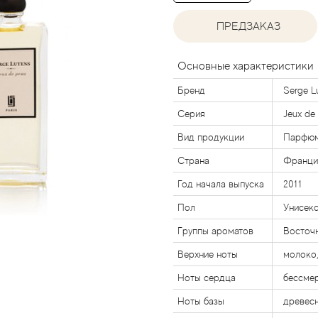
ПРЕДЗАКАЗ
Основные характеристики
Бренд
Serge L
Серия
Jeux de
Вид продукции
Парфюм
Страна
Франци
Год начала выпуска
2011
Пол
Унисек
Группы ароматов
Восточ
Верхние ноты
молоко
Ноты сердца
бессмер
Ноты базы
древесн