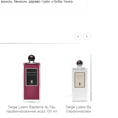
ваниль, бензоин, дерево гуаяк и бобы тонка.
<
>
ens Bapteme du Feu
Serge Lutens Bas de Soie тестер
Serge Lu
ванная вода 100 мл
(парфюмированная вода) 50 мл
парфюмир