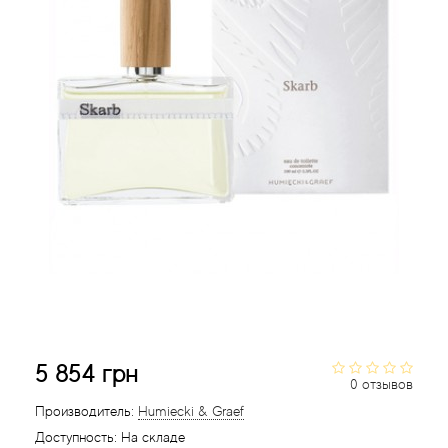
Acca Kappa
Статьи
Acqua di Parma
Acqua di Sardegna
Adidas
Aedes de Venustas
Aerin Lauder
Affinessence
Afnan
5 854 грн
0 отзывов
Agatha Ruiz de la Prada
Производитель:
Humiecki & Graef
Доступность:
На складе