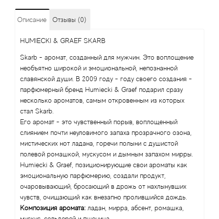
Angel Schlesser
Описание
Отзывы (0)
HUMIECKI & GRAEF SKARB
Anima Mundi
Skarb - аромат, созданный для мужчин. Это воплощение
Anna Sui
необъятно широкой и эмоциональной, непознанной
славянской души. В 2009 году - году своего создания -
парфюмерный бренд Humiecki & Graef подарил сразу
Annayake
несколько ароматов, самым откровенным из которых
стал Skarb.
Anne Fontaine
Его аромат - это чувственный порыв, воплощенный
слиянием почти неуловимого запаха прозрачного озона,
Annick Goutal
мистических нот ладана, горечи полыни с душистой
полевой ромашкой, мускусом и дымным запахом мирры.
Humiecki & Graef, позиционирующие свои ароматы как
Antonia's Flowers
эмоциональную парфюмерию, создали продукт,
очаровывающий, бросающий в дрожь от нахлынувших
Antonio Banderas
чувств, очищающий как внезапно пролившийся дождь.
Композиция аромата:
ладан, мирра, абсент, ромашка,
Antonio Puig
мускус, сельдерей и пшеница.