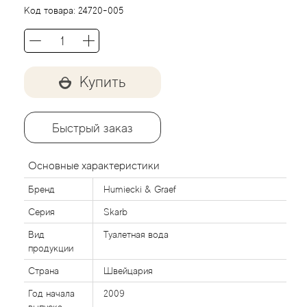
Agent Provocateur
Код товара:
24720-005
Agonist
Aigner
Купить
Aj Arabia (Widian)
Быстрый заказ
Ajmal
Основные характеристики
Al Haramain
Бренд
Humiecki & Graef
Серия
Skarb
Al Jazeera
Вид
Туалетная вода
продукции
Alaia Paris
Страна
Швейцария
Alexander McQueen
Год начала
2009