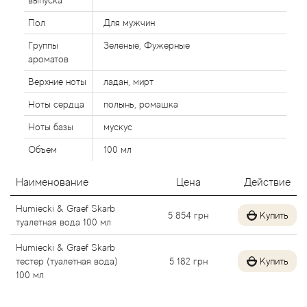
выпуска
Alexandre Barthet
Пол
Для мужчин
Группы
Зеленые, Фужерные
Alexandre J
ароматов
Верхние ноты
ладан, мирт
Alfred Dunhill
Ноты сердца
полынь, ромашка
Alyson Oldoini
Ноты базы
мускус
Объем
100 мл
Alyssa Ashley
Наименование
Цена
Действие
American Crew
Humiecki & Graef Skarb
5 854
грн
Купить
туалетная вода 100 мл
Amouage
Humiecki & Graef Skarb
Amouroud
тестер (туалетная вода)
5 182
грн
Купить
100 мл
Andre L'Arom